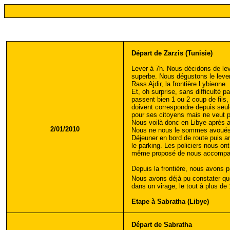
Départ de Zarzis (Tunisie)
Lever à 7h. Nous décidons de leve
superbe. Nous dégustons le lever
Rass Ajdir, la frontière Lybienne.
Et, oh surprise, sans difficulté p
passent bien 1 ou 2 coup de fils
doivent correspondre depuis seule
pour ses citoyens mais ne veut pa
Nous voilà donc en Libye après av
2/01/2010
Nous ne nous le sommes avoués qu
Déjeuner en bord de route puis arr
le parking. Les policiers nous on
même proposé de nous accompagner
Depuis la frontière, nous avons 
Nous avons déjà pu constater qu
dans un virage, le tout à plus de 
Etape à Sabratha (Libye)
Départ de Sabratha