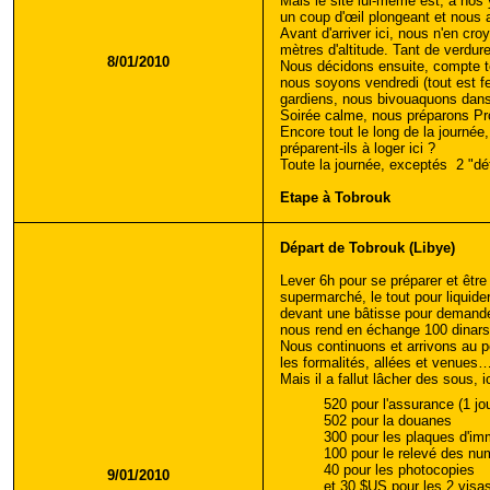
Mais le site lui-même est, à nos
un coup d'œil plongeant et nous a
Avant d'arriver ici, nous n'en cr
mètres d'altitude. Tant de verdure
8/01/2010
Nous décidons ensuite, compte t
nous soyons vendredi (tout est fe
gardiens, nous bivouaquons dans
Soirée calme, nous préparons Pros
Encore tout le long de la journé
préparent-ils à loger ici ?
Toute la journée, exceptés
2 "dé
Etape à Tobrouk
Départ de Tobrouk (Libye)
Lever 6h pour se préparer et être 
supermarché, le tout pour liquide
devant une bâtisse pour demander
nous rend en échange 100 dinars 
Nous continuons et arrivons au po
les formalités, allées et venues…
Mais il a fallut lâcher des sous,
520 pour l'assurance (1 jo
502 pour la douanes
300 pour les plaques d'imm
100 pour le relevé des nu
40 pour les photocopies
9/01/2010
et 30 $US pour les 2 visa