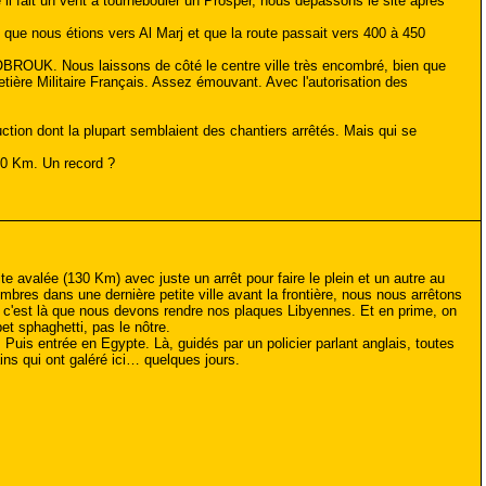
l fait un vent à tournebouler un Prosper, nous dépassons le site après
s que nous étions vers Al Marj et que la route passait vers 400 à 450
BROUK. Nous laissons de côté le centre ville très encombré, bien que
metière Militaire Français. Assez émouvant. Avec l'autorisation des
tion dont la plupart semblaient des chantiers arrêtés. Mais qui se
500 Km. Un record ?
te avalée (130 Km) avec juste un arrêt pour faire le plein et un autre au
mbres dans une dernière petite ville avant la frontière, nous nous arrêtons
e c'est là que nous devons rendre nos plaques Libyennes. Et en prime, on
t sphaghetti, pas le nôtre.
Puis entrée en Egypte. Là, guidés par un policier parlant anglais, toutes
ns qui ont galéré ici… quelques jours.