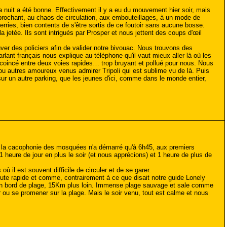
La nuit a été bonne. Effectivement il y a eu du mouvement hier soir, mais
pprochant, au chaos de circulation, aux embouteillages, à un mode de
ferries, bien contents de s'être sortis de ce foutoir sans aucune bosse.
jetée. Ils sont intrigués par Prosper et nous jettent des coups d'œil
ver des policiers afin de valider notre bivouac. Nous trouvons des
arlant français nous explique au téléphone qu'il vaut mieux aller là où les
 coincé entre deux voies rapides… trop bruyant et pollué pour nous. Nous
ou autres amoureux venus admirer Tripoli qui est sublime vu de là. Puis
ur un autre parking, que les jeunes d'ici, comme dans le monde entier,
ne, la cacophonie des mosquées n'a démarré qu'à 6h45, aux premiers
 heure de jour en plus le soir (et nous apprécions) et 1 heure de plus de
il est souvent difficile de circuler et de se garer.
oute rapide et comme, contrairement à ce que disait notre guide Lonely
ns en bord de plage, 15Km plus loin. Immense plage sauvage et sale comme
 ou se promener sur la plage. Mais le soir venu, tout est calme et nous