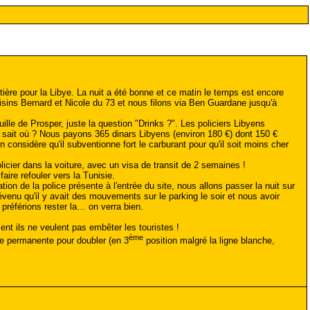
tière pour la Libye. La nuit a été bonne et ce matin le temps est encore
isins Bernard et Nicole du 73 et nous filons via Ben Guardane jusqu'à
uille de Prosper, juste la question "Drinks ?". Les policiers Libyens
e sait où ? Nous payons 365 dinars Libyens (environ 180 €) dont 150 €
considère qu'il subventionne fort le carburant pour qu'il soit moins cher
icier dans la voiture, avec un visa de transit de 2 semaines !
re refouler vers la Tunisie.
ion de la police présente à l'entrée du site, nous allons passer la nuit sur
évenu qu'il y avait des mouvements sur le parking le soir et nous avoir
référions rester la… on verra bien.
t ils ne veulent pas embêter les touristes !
ème
e permanente pour doubler (en 3
position malgré la ligne blanche,