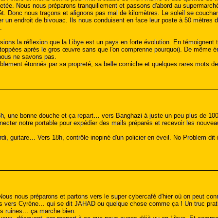
 jetée. Nous nous préparons tranquillement et passons d'abord au supermarché 
rêt. Donc nous traçons et alignons pas mal de kilomètres. Le soleil se couchan
er un endroit de bivouac. Ils nous conduisent en face leur poste à 50 mètres
.
sions la réflexion que la Libye est un pays en forte évolution. En témoignent t
stoppées après le gros œuvre sans que l'on comprenne pourquoi). De même é
 nous ne savons pas.
éablement étonnés par sa propreté, sa belle corniche et quelques rares mots de 
 6h, une bonne douche et ça repart… vers Banghazi à juste un peu plus de 10
nnecter notre portable pour expédier des mails préparés et recevoir les nouve
ordi, guitare… Vers 18h, contrôle inopiné d'un policier en éveil. No Problem d
ous nous préparons et partons vers le super cybercafé d'hier où on peut conne
ons vers Cyrène… qui se dit JAHAD ou quelque chose comme ça ! Un truc prat
es ruines… ça marche bien.