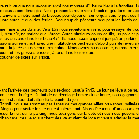
core nuit vu que nous avons avancé nos montres d'1 heure hier à la frontière. 
 ne nous a pas dérangés. Nous prenons la route vers Tripoli et gouttons, en a
 arrivons à notre point de bivouac pour déjeuner, sur le quai vers le port des 
ste après le quai des ferries. Beaucoup de pêcheurs occupent les bords de la 
ne mise à jour du site. Vers 16h nous repartons en ville, pour essayer de trou
i, bien sûr, ne parlent que l'Arabe. Après plusieurs coups de fils, un policier p
us les suivons dans leur beau 4x4. Ils nous accompagnent jusqu'à un parking
assons soirée et nuit avec une multitude de pêcheurs d'abord puis de rêveurs 
parti, la jetée est devenue très calme. Nous avons pu constater, comme hier s
oum et les grosses basses, à fond dans leur voiture.
oucher de soleil sur Tripoli.
vant l'arrivée des pêcheurs puis re-dodo jusqu'à 7h45. Le jour se lève à pei
 le veut la règle. Du fait de ce décalage horaire d'une heure, nous gagnons 1
i le chanteur doit attendre la pointe du jour.
ripoli. Nous ne sommes pas fanas de ces grandes villes bruyantes, polluées où 
 Magna pour visiter le site qui est intéressant. Nous déjeunons d'un casse-cr
 passer la nuit sur le parking, nous avançons sur la côte et nous nous poso
'habitude, ces lieux suscitent des va et vient de locaux venus admirer la mer