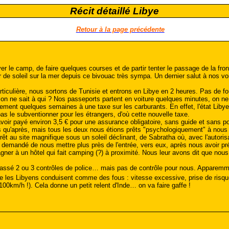
Récit détaillé Libye
Retour à la page précédente
r le camp, de faire quelques courses et de partir tenter le passage de la fron
 de soleil sur la mer depuis ce bivouac très sympa. Un dernier salut à nos vo
articulière, nous sortons de Tunisie et entrons en Libye en 2 heures. Pas de fo
, on ne sait à qui ? Nos passeports partent en voiture quelques minutes, on n
ment quelques semaines à une taxe sur les carburants. En effet, l'état Libyen 
s le subventionner pour les étrangers, d'où cette nouvelle taxe.
oir payé environ 3,5 € pour une assurance obligatoire, sans guide et sans pol
'après, mais tous les deux nous étions prêts "psychologiquement" à nous fai
êt au site magnifique sous un soleil déclinant, de Sabratha où, avec l'autorisat
t demandé de nous mettre plus près de l'entrée, vers eux, après nous avoir pr
 à un hôtel qui fait camping (?) à proximité. Nous leur avons dit que nous p
passé 2 ou 3 contrôles de police… mais pas de contrôle pour nous. Apparemmen
e les Libyens conduisent comme des fous : vitesse excessive, prise de risqu
100km/h !). Cela donne un petit relent d'Inde… on va faire gaffe !