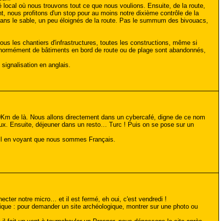
local où nous trouvons tout ce que nous voulions. Ensuite, de la route,
t, nous profitons d'un stop pour au moins notre dixième contrôle de la
 dans le sable, un peu éloignés de la route. Pas le summum des bivouacs,
ous les chantiers d'infrastructures, toutes les constructions, même si
normément de bâtiments en bord de route ou de plage sont abandonnés,
signalisation en anglais.
0Km de là. Nous allons directement dans un cybercafé, digne de ce nom
aux. Ensuite, déjeuner dans un resto… Turc ! Puis on se pose sur un
it-il en voyant que nous sommes Français.
cter notre micro… et il est fermé, eh oui, c'est vendredi !
ique : pour demander un site archéologique, montrer sur une photo ou