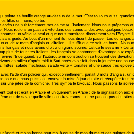
ui pointe sa bouille orange au-dessus de la mer. C'est toujours aussi grandios
es filles en moins, certes !
e après une nuit forcément très calme vu l'isolement. Nous nous préparons et 
isite. Nous roulons en passant vite dans des zones arides avec quelques beaux
sommes un véhicule seul et que nous transitons directement vers l'Egypte. Il
 sans guide. Au bout d'un moment ils nous disent de passer. Les échanges avec
un ou deux mots d'anglais ou d'italien… il suffit que ce soit les bons ! Nous
ns français et nous avons droit à un grand sourire. Est-ce le sésame ? Cert
oup plus de touristes italiens, les français se cantonnant d'avantage aux exp
revivre l'Inde quand, sur l'autoroute en construction se trouvent des déviation
ivons en milieu d'après-midi à Surt après avoir fait dans la journée une pause
é, frittes, salade méchouia, salade verte + tomates et une sauce très épicée 
vec l'aide d'un policier qui, exceptionnellement, parlait 3 mots d'anglais, un 
ne pour que nous puissions envoyer la mise à jour du site et récupérer tous n
sur une jetée de la corniche. Très sympa le bivouac. Nous passons la soirée 
ment tout est écrit en Arable et uniquement en Arabe ; de la signalisation au
même dur de savoir quelle ville nous traversons… et ne parlons pas des sit
our André et moins bonne pour moi à cause de mon rhume et des quintes de t