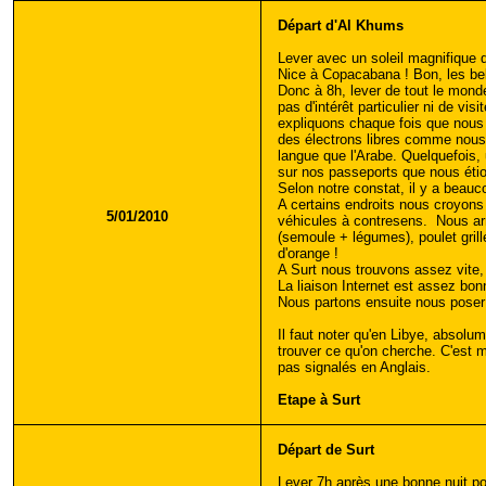
Départ d'Al Khums
Lever avec un soleil magnifique q
Nice à Copacabana ! Bon, les bell
Donc à 8h, lever de tout le mond
pas d'intérêt particulier ni de v
expliquons chaque fois que nous 
des électrons libres comme nous,
langue que l'Arabe. Quelquefois, 
sur nos passeports que nous étio
Selon notre constat, il y a beauc
A certains endroits nous croyons 
5/01/2010
véhicules à contresens.
Nous arr
(semoule + légumes), poulet grill
d'orange !
A Surt nous trouvons assez vite, a
La liaison Internet est assez bon
Nous partons ensuite nous poser 
Il faut noter qu'en Libye, absolu
trouver ce qu'on cherche. C'est 
pas signalés en Anglais.
Etape à Surt
Départ de Surt
Lever 7h après une bonne nuit p