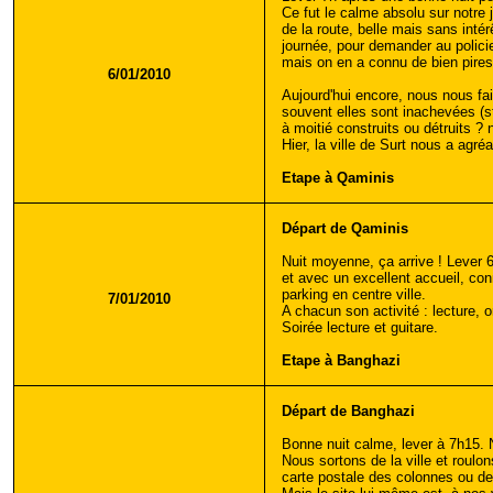
Ce fut le calme absolu sur notre
de la route, belle mais sans inté
journée, pour demander au polici
mais on en a connu de bien pires
6/01/2010
Aujourd'hui encore, nous nous fai
souvent elles sont inachevées (
à moitié construits ou détruits ?
Hier, la ville de Surt nous a agr
Etape à Qaminis
Départ de Qaminis
Nuit moyenne, ça arrive ! Lever
et avec un excellent accueil, co
parking en centre ville.
7/01/2010
A chacun son activité : lecture, 
Soirée lecture et guitare.
Etape à Banghazi
Départ de Banghazi
Bonne nuit calme, lever à 7h15. N
Nous sortons de la ville et roul
carte postale des colonnes ou d