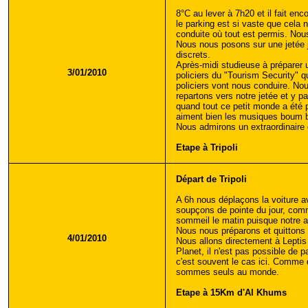
8°C au lever à 7h20 et il fait en
le parking est si vaste que cela
conduite où tout est permis. Nous
Nous nous posons sur une jetée ju
discrets.
Après-midi studieuse à préparer u
3/01/2010
policiers du "Tourism Security" qu
policiers vont nous conduire. No
repartons vers notre jetée et y p
quand tout ce petit monde a été 
aiment bien les musiques boum b
Nous admirons un extraordinaire c
Etape à Tripoli
Départ de Tripoli
A 6h nous déplaçons la voiture a
soupçons de pointe du jour, comme
sommeil le matin puisque notre am
Nous nous préparons et quittons T
4/01/2010
Nous allons directement à Leptis
Planet, il n'est pas possible de
c'est souvent le cas ici. Comme d
sommes seuls au monde.
Etape à 15Km d'Al Khums