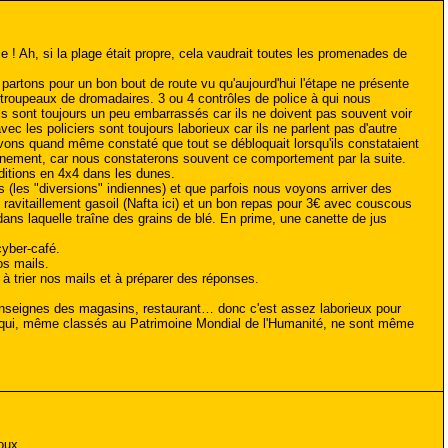
e ! Ah, si la plage était propre, cela vaudrait toutes les promenades de
partons pour un bon bout de route vu qu'aujourd'hui l'étape ne présente
 troupeaux de dromadaires. 3 ou 4 contrôles de police à qui nous
s sont toujours un peu embarrassés car ils ne doivent pas souvent voir
 les policiers sont toujours laborieux car ils ne parlent pas d'autre
 avons quand même constaté que tout se débloquait lorsqu'ils constataient
ainement, car nous constaterons souvent ce comportement par la suite.
éditions en 4x4 dans les dunes.
s (les "diversions" indiennes) et que parfois nous voyons arriver des
 ravitaillement gasoil (Nafta ici) et un bon repas pour 3€ avec couscous
dans laquelle traîne des grains de blé. En prime, une canette de jus
cyber-café.
os mails.
à trier nos mails et à préparer des réponses.
x enseignes des magasins, restaurant… donc c'est assez laborieux pour
es qui, même classés au Patrimoine Mondial de l'Humanité, ne sont même
oux.