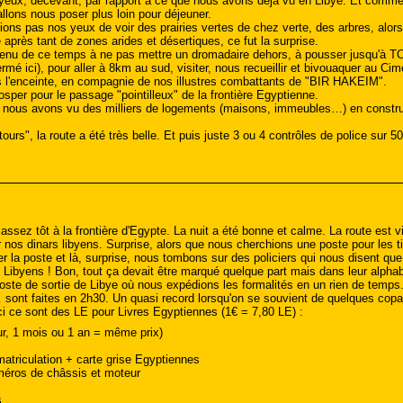
 yeux, décevant, par rapport à ce que nous avons déjà vu en Libye. Et comme i
llons nous poser plus loin pour déjeuner.
oyions pas nos yeux de voir des prairies vertes de chez verte, des arbres, alor
 après tant de zones arides et désertiques, ce fut la surprise.
enu de ce temps à ne pas mettre un dromadaire dehors, à pousser jusqu'à TO
rmé ici), pour aller à 8km au sud, visiter, nous recueillir et bivouaquer au Ci
 l'enceinte, en compagnie de nos illustres combattants de "BIR HAKEIM".
per pour le passage "pointilleux" de la frontière Egyptienne.
e, nous avons vu des milliers de logements (maisons, immeubles…) en construc
tours", la route a été très belle. Et puis juste 3 ou 4 contrôles de police sur 
assez tôt à la frontière d'Egypte. La nuit a été bonne et calme. La route est vi
r nos dinars libyens. Surprise, alors que nous cherchions une poste pour les ti
 la poste et là, surprise, nous tombons sur des policiers qui nous disent qu
Libyens ! Bon, tout ça devait être marqué quelque part mais dans leur alphabe
ste de sortie de Libye où nous expédions les formalités en un rien de temps. 
 sont faites en 2h30. Un quasi record lorsqu'on se souvient de quelques copai
 ici ce sont des LE pour Livres Egyptiennes (1€ = 7,80 LE) :
ur, 1 mois ou 1 an = même prix)
atriculation + carte grise Egyptiennes
méros de châssis et moteur
s